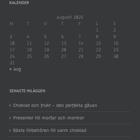
KALENDER
augusti 2026
M
T
O
T
F
L
S
1
2
3
4
5
6
7
8
9
10
11
12
13
14
15
16
17
18
19
20
21
22
23
24
25
26
27
28
29
30
31
« aug
SENASTE INLÄGGEN
Choklad och frukt – den perfekta gåvan
Presenter till morfar och mormor
Bästa tillbehören till varm choklad