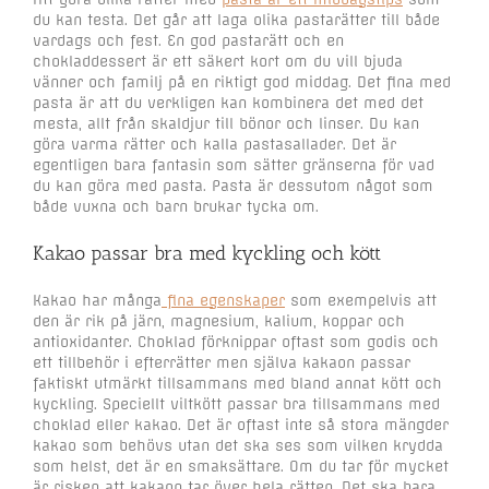
du kan testa. Det går att laga olika pastarätter till både
vardags och fest. En god pastarätt och en
chokladdessert är ett säkert kort om du vill bjuda
vänner och familj på en riktigt god middag. Det fina med
pasta är att du verkligen kan kombinera det med det
mesta, allt från skaldjur till bönor och linser. Du kan
göra varma rätter och kalla pastasallader. Det är
egentligen bara fantasin som sätter gränserna för vad
du kan göra med pasta. Pasta är dessutom något som
både vuxna och barn brukar tycka om.
Kakao passar bra med kyckling och kött
Kakao har många
fina egenskaper
som exempelvis att
den är rik på järn, magnesium, kalium, koppar och
antioxidanter. Choklad förknippar oftast som godis och
ett tillbehör i efterrätter men själva kakaon passar
faktiskt utmärkt tillsammans med bland annat kött och
kyckling. Speciellt viltkött passar bra tillsammans med
choklad eller kakao. Det är oftast inte så stora mängder
kakao som behövs utan det ska ses som vilken krydda
som helst, det är en smaksättare. Om du tar för mycket
är risken att kakaon tar över hela rätten. Det ska bara