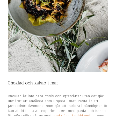
Choklad och kakao i mat
Choklad är inte bara godis och efterrätter utan det går
utmärkt att använda som krydda i mat. Pasta är ett
fantastiskt livsmedel som går att variera i oändlighet. Du
kan alltid testa att experimentera med pasta och kakao.
Att göra olika rätter med
pasta är ett middagstips
som