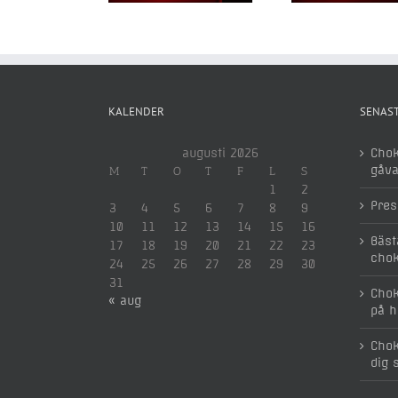
KALENDER
SENAST
augusti 2026
Chok
gåv
M
T
O
T
F
L
S
1
2
Pres
3
4
5
6
7
8
9
10
11
12
13
14
15
16
Bäst
17
18
19
20
21
22
23
chok
24
25
26
27
28
29
30
31
Chok
« aug
på h
Chok
dig 