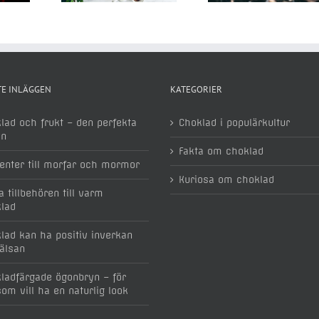
E INLÄGGEN
KATEGORIER
lad och frukt – den perfekta
Choklad i populärkultur
an
Fakta om choklad
enter till morfar och mormor
Kuriosa om choklad
a tillbehören till varm
lad
lad kan ha positiv inverkan
älsan
ladfärgade ögonbryn – för
som vill ha en naturlig look