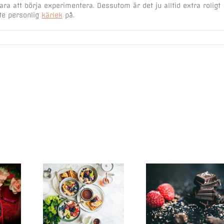
a att börja experimentera. Dessutom är det ju alltid extra roligt
ite personlig
kärlek
på.
Chokladfärg
Choklad kan ha
behören till
ögonbryn – för
positiv inverkan på
choklad
som vill ha 
hälsan
naturlig loo