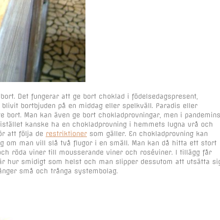
ort. Det fungerar att ge bort choklad i födelsedagspresent,
blivit bortbjuden på en middag eller spelkväll. Paradis eller
ge bort. Man kan även ge bort chokladprovningar, men i pandemin
å istället kanske ha en chokladprovning i hemmets lugna vrå och
r att följa de
restriktioner
som gäller. En chokladprovning kan
m man vill slå två flugor i en smäll. Man kan då hitta ett stort
r och röda viner till mousserande viner och roséviner. I tillägg får
 är hur smidigt som helst och man slipper dessutom att utsätta si
 gånger små och trånga systembolag.