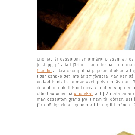
Choklad är dessutom en utmärkt present att ge b
julklapp, på alla hjärtans dag eller bara om man 
Aladdin
är bra exempel på populär choklad att 
tider kanske det inte är att föredra. Man kan d
endast bjuda in de man vanligtvis umgås med fö
dessutom enkelt kombineras med en vinprovning o
utbud av viner på
Vinoteket
, allt från vita vine
man dessutom gratis frakt hem till dörren. Det
för onödiga risker genom att ta sig till många