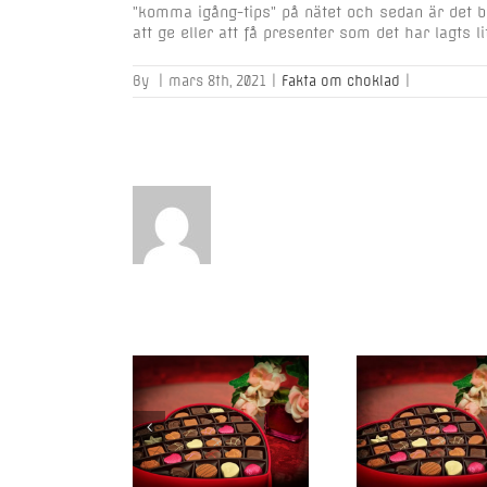
”komma igång-tips” på nätet och sedan är det bar
att ge eller att få presenter som det har lagts l
By
|
mars 8th, 2021
|
Fakta om choklad
|
oklad och frukt –
Presenter till morfar
Bästa till
n perfekta gåvan
och mormor
varm 