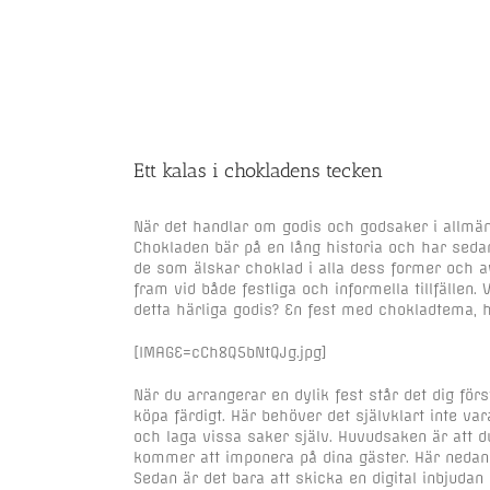
Ett kalas i chokladens tecken
När det handlar om godis och godsaker i allmänh
Chokladen bär på en lång historia och har sedan
de som älskar choklad i alla dess former och a
fram vid både festliga och informella tillfällen. 
detta härliga godis? En fest med chokladtema, h
[IMAGE=cCh8Q5bNtQJg.jpg]
När du arrangerar en dylik fest står det dig för
köpa färdigt. Här behöver det självklart inte var
och laga vissa saker själv. Huvudsaken är att 
kommer att imponera på dina gäster. Här nedan fö
Sedan är det bara att skicka en digital inbjuda