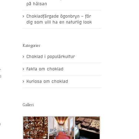
på hälsan
Chokladfärgade ögonbryn – för
dig som vill ha en naturlig look
Kategorier
Choklad i populärkultur
Fakta om choklad
r
s
Kuriosa om choklad
Galleri
m
.