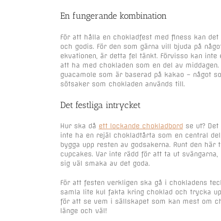
En fungerande kombination
För att hålla en chokladfest med finess kan d
och godis. För den som gärna vill bjuda på någo
ekvationen, är detta fel tänkt. Förvisso kan int
att ha med chokladen som en del av middagen. 
guacamole som är baserad på kakao – något som 
sötsaker som chokladen används till.
Det festliga intrycket
Hur ska då
ett lockande chokladbord
se ut? Det 
inte ha en rejäl chokladtårta som en central del
bygga upp resten av godsakerna. Runt den här tårt
cupcakes. Var inte rädd för att ta ut svängarna, 
sig väl smaka av det goda.
För att festen verkligen ska gå i chokladens teck
samla lite kul fakta kring choklad och trycka 
för att se vem i sällskapet som kan mest om ch
länge och väl!