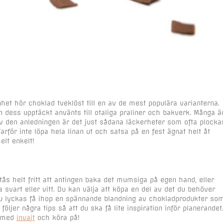
et hör choklad tveklöst till en av de mest populära varianterna.
 dess upptäckt använts till otaliga praliner och bakverk. Många ä
v den anledningen är det just sådana läckerheter som ofta plocka
Varför inte löpa hela linan ut och satsa på en fest ägnat helt åt
elt enkelt!
stås helt fritt att antingen baka det mumsiga på egen hand, eller
a svart eller vitt. Du kan välja att köpa en del av det du behöver
du lyckas få ihop en spännande blandning av chokladprodukter so
ljer några tips så att du ska få lite inspiration inför planerandet
n med
invajt
och köra på!