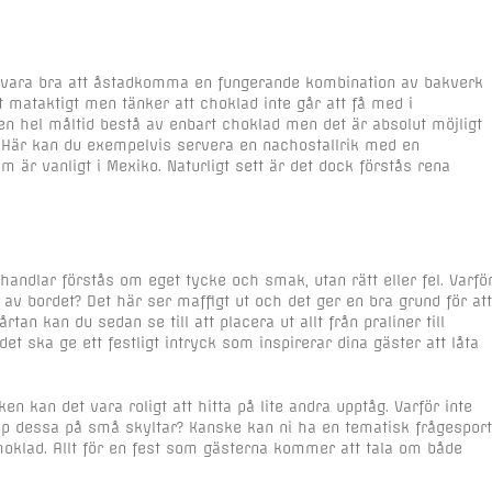
et vara bra att åstadkomma en fungerande kombination av bakverk
t mataktigt men tänker att choklad inte går att få med i
e en hel måltid bestå av enbart choklad men det är absolut möjligt
Här kan du exempelvis servera en nachostallrik med en
är vanligt i Mexiko. Naturligt sett är det dock förstås rena
handlar förstås om eget tycke och smak, utan rätt eller fel. Varfö
 av bordet? Det här ser maffigt ut och det ger en bra grund för att
an kan du sedan se till att placera ut allt från praliner till
det ska ge ett festligt intryck som inspirerar dina gäster att låta
en kan det vara roligt att hitta på lite andra upptåg. Varför inte
upp dessa på små skyltar? Kanske kan ni ha en tematisk frågesport
oklad. Allt för en fest som gästerna kommer att tala om både