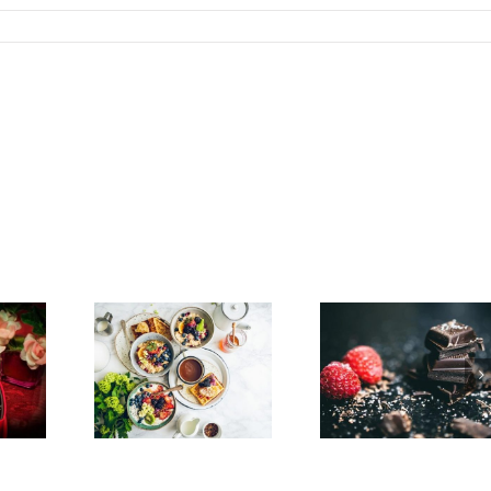
Chokladfärg
Choklad kan ha
behören till
ögonbryn – för
positiv inverkan på
choklad
som vill ha 
hälsan
naturlig loo